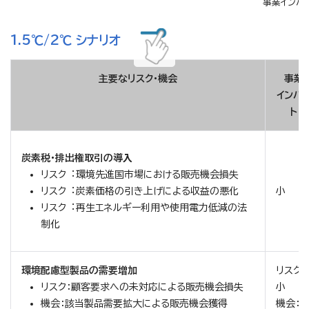
事業インパク
1.5℃/2℃ シナリオ
主要なリスク・機会
事業
インパ
ト
炭素税・排出権取引の導⼊
リスク︓環境先進国市場における販売機会損失
リスク︓炭素価格の引き上げによる収益の悪化
小
リスク︓再生エネルギー利用や使用電力低減の法
制化
環境配慮型製品の需要増加
リスク：
リスク：顧客要求への未対応による販売機会損失
小
機会：該当製品需要拡大による販売機会獲得
機会：