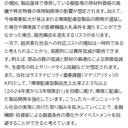
の増加、製品筐体で使用している樹脂等の原材料価格の⾼
騰や特定物質の使⽤制限等の影響が想定されます。加えて、
今後需要拡大が⾒込まれる環境配慮型製品の開発が遅延し
た場合や環境面での医療機器⼊札条件を満たすことができ
なかった場合、販売機会を逸失するリスクがあります。
一方で、脱炭素化社会への対応コストの増加は一時的である
と考えられることから、長期的には費用低減が期待できま
す。例えば、部品点数の低減と部材の最適化による原価低減
や、生産性の向上やリードタイム短縮などが想定されます。
また、当社はサステナビリティ重要課題（マテリアリティ）の
KPIとして、「環境配慮型製品売上⽐率22.5％以上
（2024年度から3年間累計）」を目標に掲げ、環境に配慮し
た製品開発を強化しています。こうしたカーボンニュートラ
ル社会の実現に向けた取り組みを拡⼤していくことで、⾦融
機関・投資家による融資条件の悪化やダイベストメントを回
避することができると考えています。