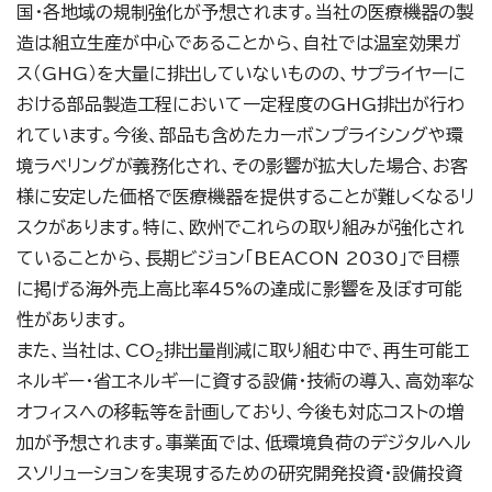
国・各地域の規制強化が予想されます。当社の医療機器の製
造は組立生産が中心であることから、自社では温室効果ガ
ス（GHG）を大量に排出していないものの、サプライヤーに
おける部品製造工程において一定程度のGHG排出が行わ
れています。今後、部品も含めたカーボンプライシングや環
境ラベリングが義務化され、その影響が拡大した場合、お客
様に安定した価格で医療機器を提供することが難しくなるリ
スクがあります。特に、欧州でこれらの取り組みが強化され
ていることから、長期ビジョン「BEACON 2030」で目標
に掲げる海外売上高比率45%の達成に影響を及ぼす可能
性があります。
また、当社は、CO
排出量削減に取り組む中で、再生可能エ
2
ネルギー・省エネルギーに資する設備・技術の導入、高効率な
オフィスへの移転等を計画しており、今後も対応コストの増
加が予想されます。事業面では、低環境負荷のデジタルヘル
スソリューションを実現するための研究開発投資・設備投資