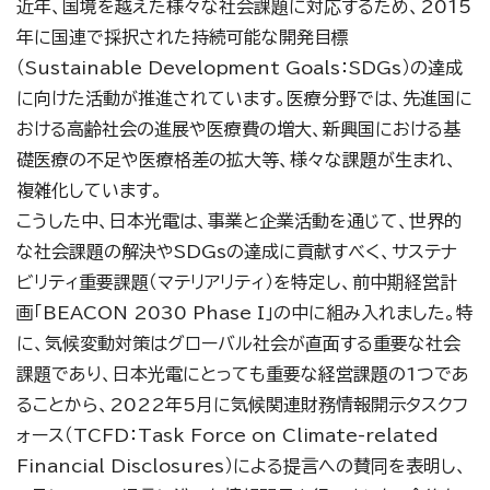
近年、国境を越えた様々な社会課題に対応するため、2015
年に国連で採択された持続可能な開発目標
（Sustainable Development Goals：SDGs）の達成
に向けた活動が推進されています。医療分野では、先進国に
おける高齢社会の進展や医療費の増大、新興国における基
礎医療の不足や医療格差の拡大等、様々な課題が生まれ、
複雑化しています。
こうした中、日本光電は、事業と企業活動を通じて、世界的
な社会課題の解決やSDGsの達成に貢献すべく、サステナ
ビリティ重要課題（マテリアリティ）を特定し、前中期経営計
画「BEACON 2030 Phase I」の中に組み入れました。特
に、気候変動対策はグローバル社会が直面する重要な社会
課題であり、日本光電にとっても重要な経営課題の1つであ
ることから、2022年5月に気候関連財務情報開示タスクフ
ォース（TCFD：Task Force on Climate-related
Financial Disclosures）による提言への賛同を表明し、