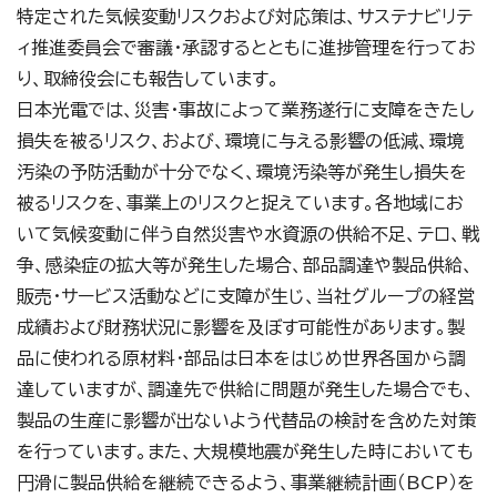
特定された気候変動リスクおよび対応策は、サステナビリテ
ィ推進委員会で審議・承認するとともに進捗管理を行ってお
り、取締役会にも報告しています。
日本光電では、災害・事故によって業務遂行に支障をきたし
損失を被るリスク、および、環境に与える影響の低減、環境
汚染の予防活動が十分でなく、環境汚染等が発生し損失を
被るリスクを、事業上のリスクと捉えています。各地域にお
いて気候変動に伴う自然災害や水資源の供給不足、テロ、戦
争、感染症の拡大等が発生した場合、部品調達や製品供給、
販売・サービス活動などに支障が生じ、当社グループの経営
成績および財務状況に影響を及ぼす可能性があります。製
品に使われる原材料・部品は日本をはじめ世界各国から調
達していますが、調達先で供給に問題が発生した場合でも、
製品の生産に影響が出ないよう代替品の検討を含めた対策
を行っています。また、大規模地震が発生した時においても
円滑に製品供給を継続できるよう、事業継続計画（BCP）を