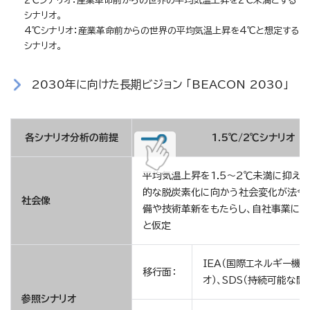
2℃シナリオ：産業革命前からの世界の平均気温上昇を2℃未満とする
シナリオ。
4℃シナリオ：産業革命前からの世界の平均気温上昇を4℃と想定する
シナリオ。
2030年に向けた長期ビジョン 「BEACON 2030」
各シナリオ分析の前提
1.5℃/2℃シナリオ
平均気温上昇を1.5～2℃未満に抑え
的な脱炭素化に向かう社会変化が法令
社会像
備や技術革新をもたらし、自社事業に
と仮定
IEA（国際エネルギー機関
移行面：
オ）、SDS（持続可能な開
参照シナリオ