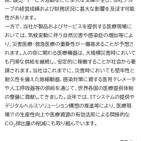
給、販売・サービス活動などに多大な支障が生じ、当社グル
ープの経営成績および財務状況に甚大な影響を及ぼす可能
性があります。
一方で、当社が製品およびサービスを提供する医療現場に
おいては、気候変動に伴う自然災害や感染症の増加等によ
り、災害医療・救急医療の重要性が一層高まることが予想さ
れます。人の命に関わる医療機器は、大規模災害時において
も円滑な供給を継続し、安定的に稼働することが社会から要
請されます。当社はこれまでに、災害時においても堅牢性と
耐久性を備えた除細動器、感染対策に資する医用テレメータ
や人工呼吸器等の供給を通じて、世界各国の医療提供体制
の整備に貢献してきました。近年では、ITシステムの提供や
デジタルヘルスソリューション構想の推進等により、医療現
場での生産性向上や医療資源の有効活用による間接的な
CO
排出量の削減にも取り組んでいます。
2