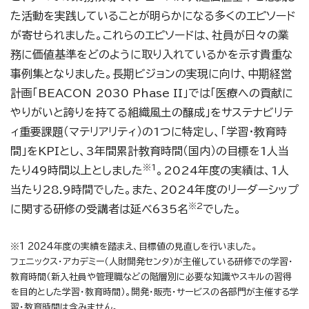
た活動を実践していることが明らかになる多くのエピソード
が寄せられました。これらのエピソードは、社員が日々の業
務に価値基準をどのように取り入れているかを示す貴重な
事例集となりました。長期ビジョンの実現に向け、中期経営
計画「BEACON 2030 Phase II」では「医療への貢献に
やりがいと誇りを持てる組織⾵⼟の醸成」をサステナビリテ
ィ重要課題（マテリアリティ）の1つに特定し、「学習・教育時
間」をKPIとし、3年間累計教育時間（国内）の目標を1人当
※1
たり49時間以上としました
。2024年度の実績は、1人
当たり28.9時間でした。また、2024年度のリーダーシップ
※2
に関する研修の受講者は延べ635名
でした。
※1 2024年度の実績を踏まえ、目標値の見直しを行いました。
フェニックス・アカデミー（人財開発センタ）が主催している研修での学習・
教育時間（新入社員や管理職などの階層別に必要な知識やスキルの習得
を目的とした学習・教育時間）。開発・販売・サービスの各部門が主催する学
習・教育時間は含みません。