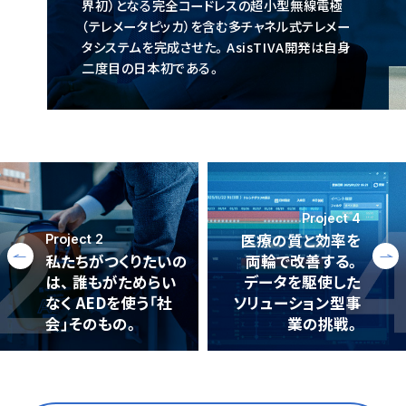
界初）となる完全コードレスの超小型無線電極
（テレメータピッカ）を含む多チャネル式テレメー
タシステムを完成させた。AsisTIVA開発は自身
二度目の日本初である。
Project 4
医療の質と効率を
Project 2
私たちがつくりたいの
両輪で改善する。
は、
誰もがためらい
データを駆使した
なく
AEDを使う「社
ソリューション型事
会」そのもの。
業の挑戦。