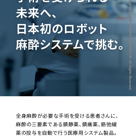
Copyright © NIHON KOHDEN CORPORATION. All Rights Reserved.
未来へ、
日本初のロボット
募集要項
麻酔システムで挑む。
ENTRY
全身麻酔が必要な手術を受ける患者さんに、
麻酔の三要素である鎮静薬、鎮痛薬、筋弛緩
薬の投与を自動で行う医療用システム製品。