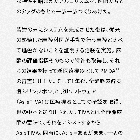
な特性も踏まえたアルゴリズムを、医師たちと
のタッグのもとで一歩一歩つくりあげた。
苦労の末にシステムを完成させた後は、従来
の熟練した麻酔科医が手動で行う麻酔と比べ
て遜色がないことを証明する治験を実施。麻
酔の評価指標そのもので特許も取得し、それ
**
らの結果を持って新医療機器としてPMDA
の審査に出した。そして1年後、全静脈麻酔支
援シリンジポンプ制御ソフトウェア
（AsisTIVA）は医療機器としての承認を取得、
世の中へと送り出された。TIVAとは全静脈麻
酔の意味で、それをアシストするから
AsisTIVA。同時に、Asis =あるがまま、一切の