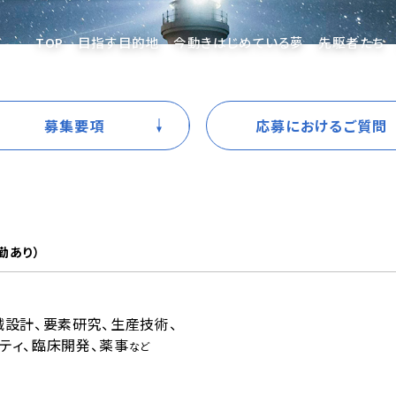
TOP
目指す目的地
今動きはじめている夢
先駆者たち
募集要項
応募におけるご質問
勤あり）
械設計、要素研究、生産技術、
ティ、臨床開発、薬事
など