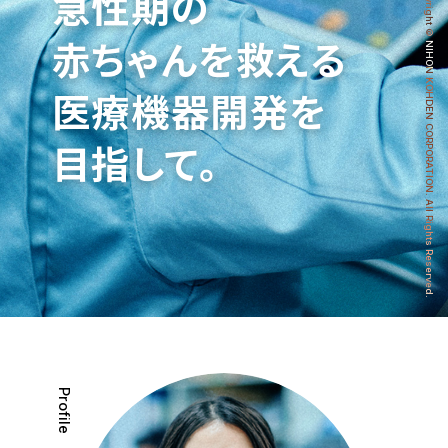
Copyright © NIHON KOHDEN CORPORATION. All Rights Reserved.
急性期の
赤ちゃんを救える
募集要項
医療機器開発を
目指して。
ENTRY
Profile