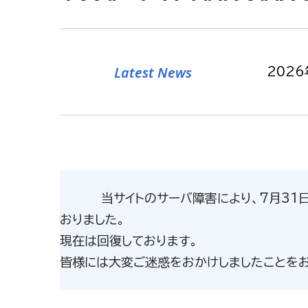
for Humani
for Humani
グローバルな医療課題の解決で、人と医療のより良
グローバルな医療課題の解決で、人と医療のより良
Latest News
2026
日本光電のブランド
日本光電のブランド
2026
当サイトのサーバ障害により、7月31日
おりました。
現在は回復しております。
2026
皆様には大変ご迷惑をおかけしましたことをお