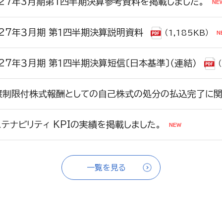
027年3月期第1四半期決算参考資料を掲載しました。
027年３月期 第１四半期決算説明資料
（1,185KB）
27年３月期 第１四半期決算短信〔日本基準〕（連結）
渡制限付株式報酬としての自己株式の処分の払込完了に関
ステナビリティ KPIの実績を掲載しました。
一覧を見る
ステナビリティ KPIの実績を掲載しました。
027年3月期第1四半期決算参考資料を掲載しました。
員体制ページを更新しました。
027年３月期 第１四半期決算説明資料
（1,185KB）