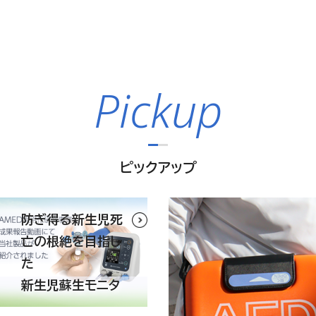
年08月06日
2027年3月期第1
IR資料室
Pickup
年08月06日
2027年３月期 第１
IR資料室
ピックアップ
年08月06日
2027年３月期 第１
決算
防ぎ得る新生児死
（567KB）
亡の根絶を目指し
た
年07月31日
譲渡制限付株式報酬と
新生児蘇生モニタ
適時開示
知らせ
（103KB）