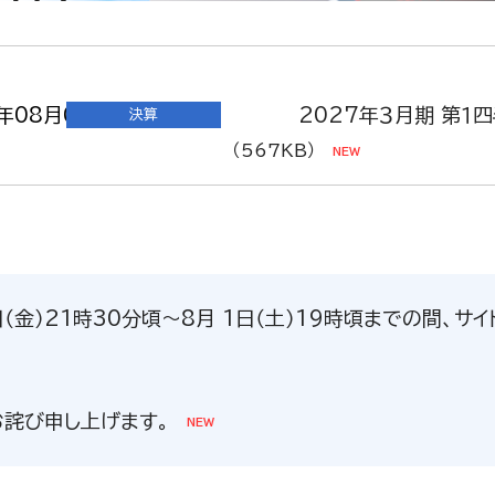
ty
ty
い未来を創造する
い未来を創造する
年08月06日
2027年３月期 第１
決算
（567KB）
年07月31日
譲渡制限付株式報酬と
適時開示
知らせ
（103KB）
（金）21時30分頃～8月 1日（土）19時頃までの間、
年07月31日
サステナビリティ KP
サステナビリティ
詫び申し上げます。