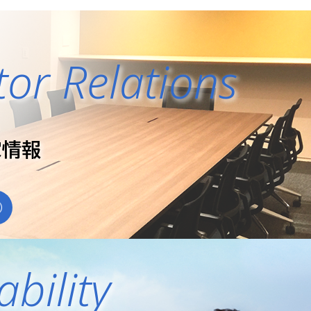
α＋用
（567KB）
するお知らせ
tor Relations
（103KB）
ンプロダクトラベル）のページに☆2認定製品を追加し
家情報
ability