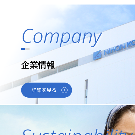
2026年06月16日
2026年08月06日
全自
20
製品情報
決算
＋Dダイマー
2026年07月31日
譲
Company
適時開示
2026年04月01日
役
その他お知らせ
2026年07月13日
電
その他
2026年03月31日
サス
サステナビリティ
ました。
企業情報
詳細を見る