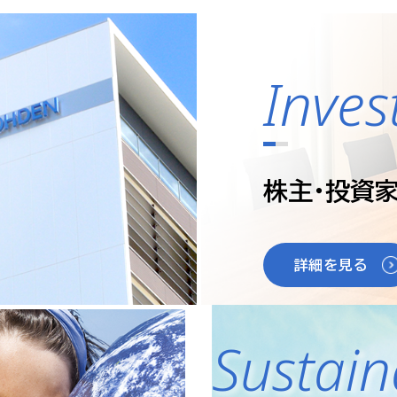
動血球計数・免疫反応測定装置 MEK-1303 セルタック
27年３月期 第１四半期決算短信〔日本基準〕（連結）
ライセンス QL-131W 新発売
渡制限付株式報酬としての自己株式の処分の払込完了に関
Inves
員体制ページを更新しました。
子公告を掲載しました。
テナビリティ Green Product Label（グリー
株主・投資
詳細を見る
Sustain